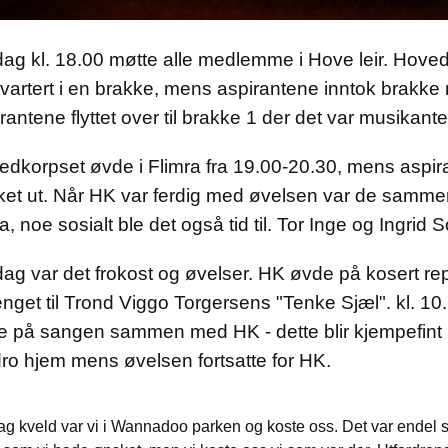
ag kl. 18.00 møtte alle medlemme i Hove leir. Hoved
vartert i en brakke, mens aspirantene inntok brakke n
rantene flyttet over til brakke 1 der det var musikan
edkorpset øvde i Flimra fra 19.00-20.30, mens aspi
ket ut. Når HK var ferdig med øvelsen var de samme
a, noe sosialt ble det også tid til. Tor Inge og Ingrid S
ag var det frokost og øvelser. HK øvde på kosert re
enget til Trond Viggo Torgersens "Tenke Sjæl". kl. 10
e på sangen sammen med HK - dette blir kjempefint
ro hjem mens øvelsen fortsatte for HK.
ag kveld var vi i Wannadoo parken og koste oss. Det var endel 