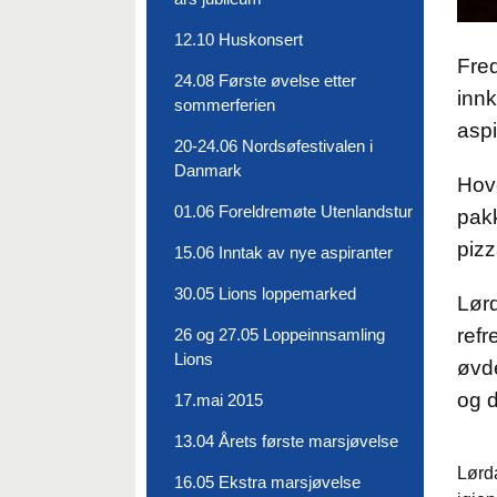
12.10 Huskonsert
Fred
24.08 Første øvelse etter
innk
sommerferien
aspi
20-24.06 Nordsøfestivalen i
Danmark
Hov
01.06 Foreldremøte Utenlandstur
pak
pizz
15.06 Inntak av nye aspiranter
30.05 Lions loppemarked
Lørd
refr
26 og 27.05 Loppeinnsamling
Lions
øvd
og d
17.mai 2015
13.04 Årets første marsjøvelse
Lørd
16.05 Ekstra marsjøvelse