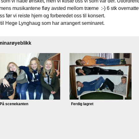
 som vi hade ønsket, men vi koste oss vi som var der. Utfordrend
mens musikantene fløy avsted mellom trærne :-) 6 stk overnattet
ss før vi reiste hjem og forberedet oss til konsert.
 til Hege Lynghaug som har arrangert seminaret.
inarøyeblikk
På scenekanten
Ferdig lagret