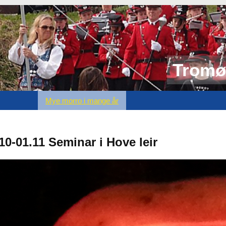
Tromø
Mye morro i mange år
10-01.11 Seminar i Hove leir