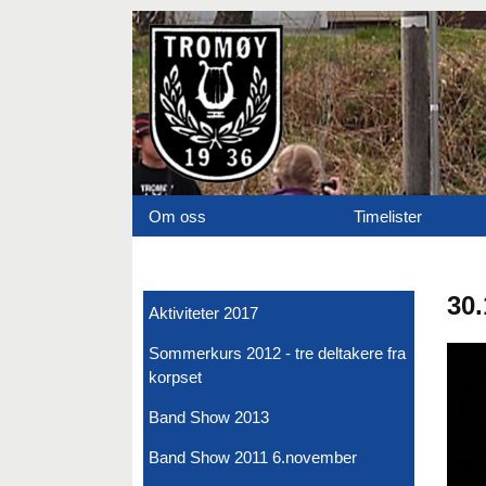
Om oss
Timelister
30.
Aktiviteter 2017
Sommerkurs 2012 - tre deltakere fra
korpset
Band Show 2013
Band Show 2011 6.november