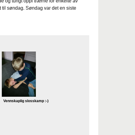
e og tungt oppi trærne for enkelte av
 til søndag. Søndag var det en siste
Vennskaplig slosskamp :-)