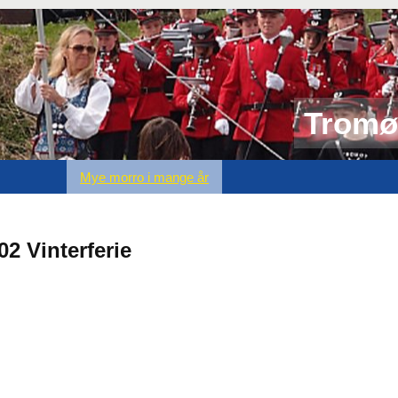
Tromø
Mye morro i mange år
02 Vinterferie