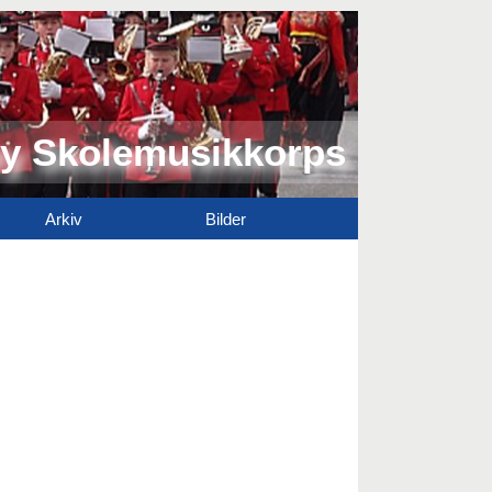
y Skolemusikkorps
Arkiv
Bilder